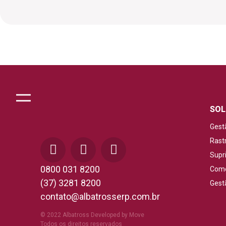
SOL
Gest
Rast
Supr
0800 031 8200
Come
(37) 3281 8200
Gest
contato@albatrosserp.com.br
© 2022 Albatross Developed by Move
Todos os direitos reservados