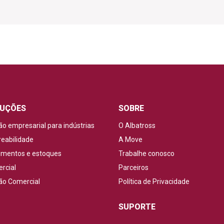
UÇÕES
SOBRE
ão empresarial para indústrias
O Albatross
reabilidade
A Move
imentos e estoques
Trabalhe conosco
rcial
Parceiros
ão Comercial
Política de Privacidade
SUPORTE